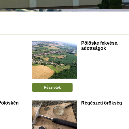
Pölöske fekvése,
adottságok
Részletek
Pölöskén
Régészeti örökség