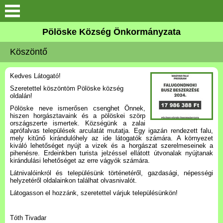
Keresés
Pölöske Község Önkormányzata
Köszöntő
Köszöntő
Elérhetőségek
Kedves Látogató!
Szeretettel köszöntöm Pölöske község
Pölöskéről
oldalán!
Pölöske neve ismerősen csenghet Önnek,
hiszen horgásztavaink és a pölöskei szörp
Önkormányzat
országszerte ismertek. Községünk a zalai
aprófalvas települések arculatát mutatja. Egy igazán rendezett falu,
mely kitűnő kirándulóhely az ide látogatók számára. A környezet
kiváló lehetőséget nyújt a vizek és a horgászat szerelmeseinek a
Látnivalók
pihenésre. Erdeinkben turista jelzéssel ellátott útvonalak nyújtanak
kirándulási lehetőséget az erre vágyók számára.
Pölöskei tavak
Látnivalóinkról és településünk történetéről, gazdasági, népességi
helyzetéről oldalainkon találhat olvasnivalót.
Látogasson el hozzánk, szeretettel várjuk településünkön!
Alapítványok
Tóth Tivadar