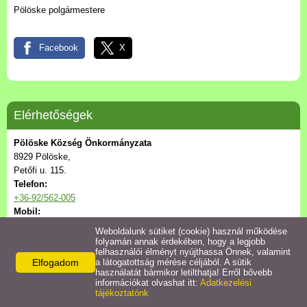
Civil szervezetek
Pölöske polgármestere
Szolgáltatások
Facebook
X
Aktuális események
Galéria
Elérhetőségek
Pölöske Község Önkormányzata
Pölöskéről írták
8929 Pölöske,
Petőfi u. 115.
Telefon:
+36-92/562-005
Mobil:
+36-30/385-8164
Weboldalunk sütiket (cookie) használ működése
E-mail:
folyamán annak érdekében, hogy a legjobb
felhasználói élményt nyújthassa Önnek, valamint
poloskehivatal@zelkanet.hu
Elfogadom
a látogatottság mérése céljából. A sütik
használatát bármikor letilthatja! Erről bővebb
információkat olvashat itt:
Adatkezelési
© 2026 - Pölöske Község Önkormányzata
tájékoztatónk
Adatkezelési tájékoztató
Oldal információk
Impresszum