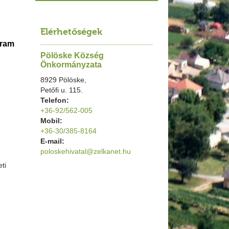
Elérhetőségek
gram
Pölöske Község
Önkormányzata
8929 Pölöske,
Petőfi u. 115.
Telefon:
+36-92/562-005
Mobil:
+36-30/385-8164
E-mail:
poloskehivatal@zelkanet.hu
ti