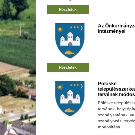
Részletek
Az Önkormányz
intézményei
Részletek
Pölöske
településszerkez
tervének módos
Pölöske településsz
tervének, helyi épít
szabályzatának, va
szabályozási tervé
módosítása