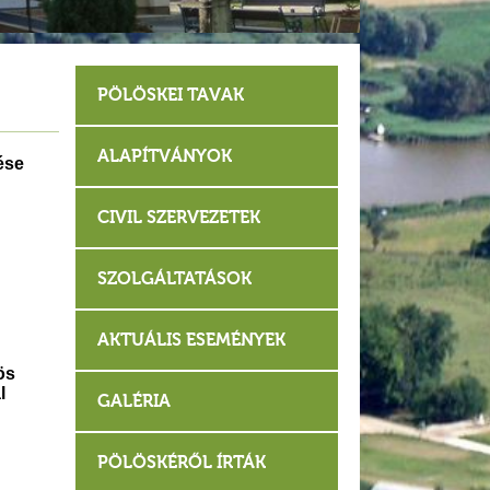
PÖLÖSKEI TAVAK
ALAPÍTVÁNYOK
ése
CIVIL SZERVEZETEK
SZOLGÁLTATÁSOK
AKTUÁLIS ESEMÉNYEK
ös
l
GALÉRIA
PÖLÖSKÉRŐL ÍRTÁK