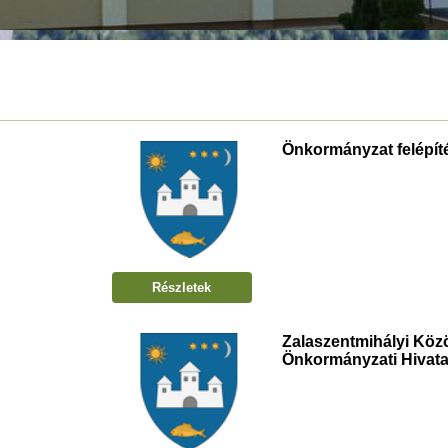
Önkormányzat felépít
Részletek
Zalaszentmihályi Köz
Önkormányzati Hivata