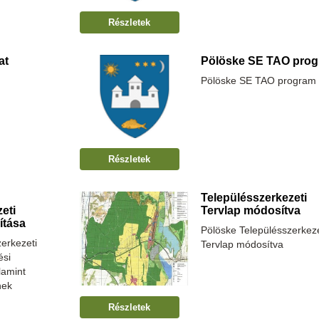
Részletek
at
Pölöske SE TAO pro
Pölöske SE TAO program
Részletek
Településszerkezeti
eti
Tervlap módosítva
ítása
Pölöske Településszerkeze
erkezeti
Tervlap módosítva
ési
lamint
nek
Részletek