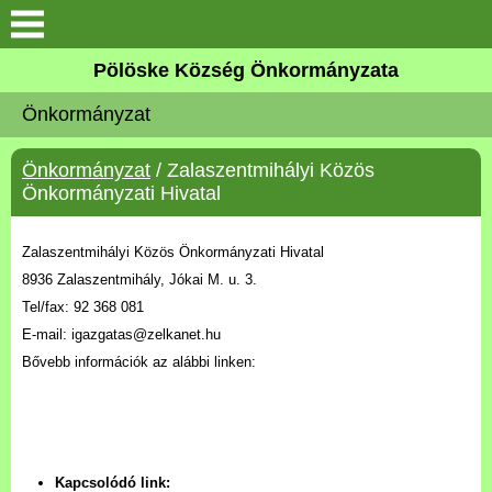
Keresés
Pölöske Község Önkormányzata
Köszöntő
Önkormányzat
Elérhetőségek
Önkormányzat
/ Zalaszentmihályi Közös
Önkormányzati Hivatal
Pölöskéről
Zalaszentmihályi Közös Önkormányzati Hivatal
Önkormányzat
8936 Zalaszentmihály, Jókai M. u. 3.
Tel/fax: 92 368 081
Látnivalók
E-mail: igazgatas@zelkanet.hu
Bővebb információk az alábbi linken:
Pölöskei tavak
Alapítványok
Kapcsolódó link: