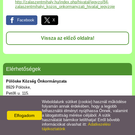
Civil szervezetek
http://zalaszentmihaly.hu/index.php/hivatal/jegyzo/84-
zalaszentmihalyi_kozos_onkormanyzati_hivatal_jegyzoje
Szolgáltatások
Facebook
X
Aktuális események
Vissza az előző oldalra!
Galéria
Pölöskéről írták
Elérhetőségek
Pölöske Község Önkormányzata
8929 Pölöske,
Petőfi u. 115.
Telefon:
Weboldalunk sütiket (cookie) használ működése
+36-92/562-005
folyamán annak érdekében, hogy a legjobb
felhasználói élményt nyújthassa Önnek, valamint
Mobil:
Elfogadom
a látogatottság mérése céljából. A sütik
+36-30/385-8164
használatát bármikor letilthatja! Erről bővebb
E-mail:
információkat olvashat itt:
Adatkezelési
tájékoztatónk
poloskehivatal@zelkanet.hu