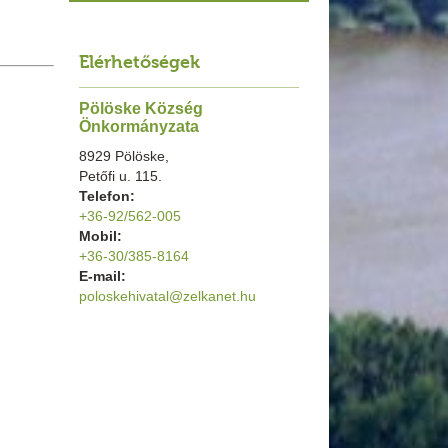
Elérhetőségek
Pölöske Község
Önkormányzata
8929 Pölöske,
Petőfi u. 115.
Telefon:
+36-92/562-005
Mobil:
+36-30/385-8164
E-mail:
poloskehivatal@zelkanet.hu