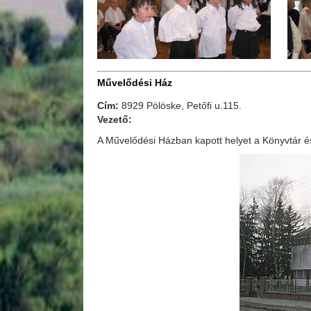
Művelődési Ház
Cím:
8929 Pölöske, Petőfi u.115.
Vezető:
A Művelődési Házban kapott helyet a Könyvtár és