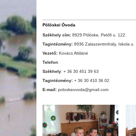
Pölöskei Óvoda
Székhely cím:
8929 Pölöske, Petőfi u. 122.
Tagintézmény:
8936 Zalaszentmihály, Iskola u. 
Vezető:
Kovács Attiláné
Telefon
:
Székhely
: + 36 30 451 39 63
Tagintézmény:
+ 36 30 410 36 02
E-mail:
poloskeovoda@gmail.com