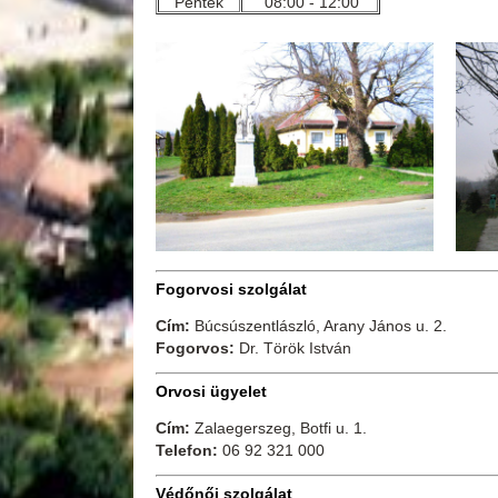
Péntek
08:00 - 12:00
Fogorvosi szolgálat
Cím:
Búcsúszentlászló, Arany János u. 2.
Fogorvos:
Dr. Török István
Orvosi ügyelet
Cím:
Zalaegerszeg, Botfi u. 1.
Telefon:
06 92 321 000
Védőnői szolgálat