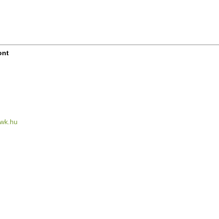
ont
ewk.hu