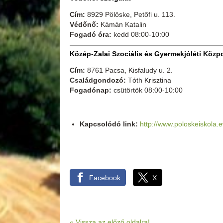
Cím:
8929 Pölöske, Petőfi u. 113.
Védőnő:
Kámán Katalin
Fogadó óra:
kedd 08:00-10:00
Közép-Zalai Szociális és Gyermekjóléti Közp
Cím:
8761 Pacsa, Kisfaludy u. 2.
Családgondozó:
Tóth Krisztina
Fogadónap:
csütörtök 08:00-10:00
Kapcsolódó link:
http://www.poloskeiskola.
Facebook
X
«
Vissza az előző oldalra!