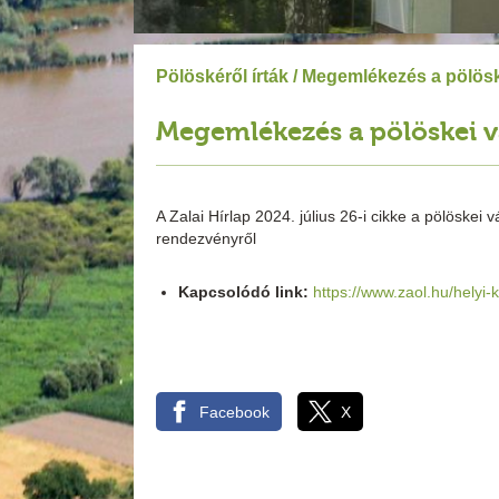
Pölöskéről írták
/ Megemlékezés a pölösk
Megemlékezés a pölöskei v
A Zalai Hírlap 2024. július 26-i cikke a pölöskei
rendezvényről
Kapcsolódó link:
https://www.zaol.hu/helyi
Facebook
X