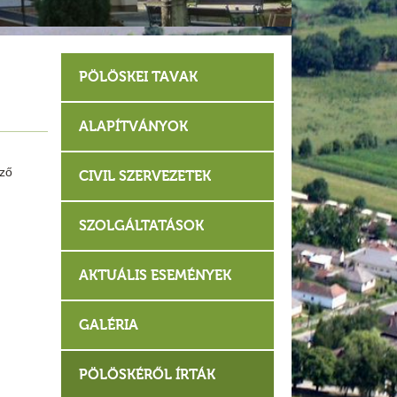
PÖLÖSKEI TAVAK
ALAPÍTVÁNYOK
ező
CIVIL SZERVEZETEK
SZOLGÁLTATÁSOK
AKTUÁLIS ESEMÉNYEK
GALÉRIA
PÖLÖSKÉRŐL ÍRTÁK