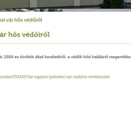
ei vár hős védőiről
ár hős védőiről
 vár 1664-es törökök általi bevételéről, a védők hősi haláláról megemlék
-kozelet/2024/07/az-egykori-poloskei-var-vedoire-emlekeztek