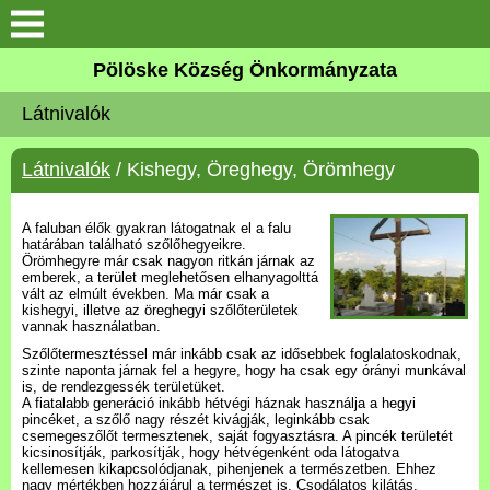
Keresés
Pölöske Község Önkormányzata
Köszöntő
Látnivalók
Elérhetőségek
Látnivalók
/ Kishegy, Öreghegy, Örömhegy
Pölöskéről
A faluban élők gyakran látogatnak el a falu
határában található szőlőhegyeikre.
Örömhegyre már csak nagyon ritkán járnak az
Önkormányzat
emberek, a terület meglehetősen elhanyagolttá
vált az elmúlt években. Ma már csak a
kishegyi, illetve az öreghegyi szőlőterületek
Látnivalók
vannak használatban.
Szőlőtermesztéssel már inkább csak az idősebbek foglalatoskodnak,
szinte naponta járnak fel a hegyre, hogy ha csak egy órányi munkával
Pölöskei tavak
is, de rendezgessék területüket.
A fiatalabb generáció inkább hétvégi háznak használja a hegyi
pincéket, a szőlő nagy részét kivágják, leginkább csak
csemegeszőlőt termesztenek, saját fogyasztásra. A pincék területét
Alapítványok
kicsinosítják, parkosítják, hogy hétvégenként oda látogatva
kellemesen kikapcsolódjanak, pihenjenek a természetben. Ehhez
nagy mértékben hozzájárul a természet is. Csodálatos kilátás,