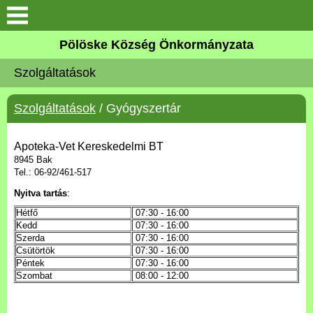
Keresés
Pölöske Község Önkormányzata
Köszöntő
Szolgáltatások
Elérhetőségek
Szolgáltatások
/ Gyógyszertár
Pölöskéről
Apoteka-Vet Kereskedelmi BT
8945 Bak
Önkormányzat
Tel.: 06-92/461-517
Nyitva tartás
:
Látnivalók
Hétfő
07:30 - 16:00
Kedd
07:30 - 16:00
Szerda
07:30 - 16:00
Pölöskei tavak
Csütörtök
07:30 - 16:00
Péntek
07:30 - 16:00
Szombat
08:00 - 12:00
Alapítványok