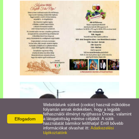
Civil szervezetek
Szolgáltatások
Aktuális események
Galéria
Pölöskéről írták
Weboldalunk sütiket (cookie) használ működése
folyamán annak érdekében, hogy a legjobb
felhasználói élményt nyújthassa Önnek, valamint
Elfogadom
a látogatottság mérése céljából. A sütik
használatát bármikor letilthatja! Erről bővebb
információkat olvashat itt:
Adatkezelési
tájékoztatónk