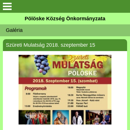
Keresés
Pölöske Község Önkormányzata
Köszöntő
Galéria
Elérhetőségek
Szüreti Mulatság 2018. szeptember 15
Pölöskéről
Önkormányzat
Látnivalók
Pölöskei tavak
Alapítványok