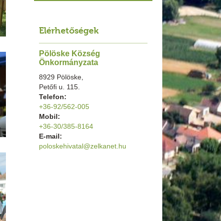
Elérhetőségek
Pölöske Község
Önkormányzata
8929 Pölöske,
Petőfi u. 115.
Telefon:
+36-92/562-005
Mobil:
+36-30/385-8164
E-mail:
poloskehivatal@zelkanet.hu