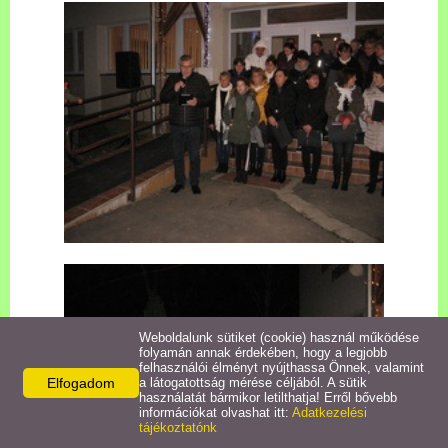
Civil szervezetek
Szolgáltatások
Aktuális események
Galéria
Pölöskéről írták
Weboldalunk sütiket (cookie) használ működése
folyamán annak érdekében, hogy a legjobb
felhasználói élményt nyújthassa Önnek, valamint
Elfogadom
a látogatottság mérése céljából. A sütik
használatát bármikor letilthatja! Erről bővebb
információkat olvashat itt:
Adatkezelési
tájékoztatónk