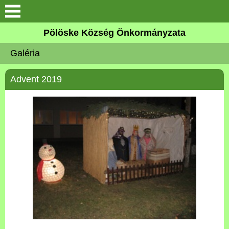
Keresés
Pölöske Község Önkormányzata
Köszöntő
Galéria
Elérhetőségek
Advent 2019
Pölöskéről
Önkormányzat
Látnivalók
Pölöskei tavak
Alapítványok