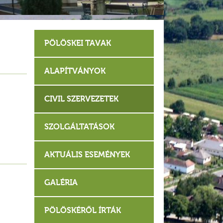
PÖLÖSKEI TAVAK
ALAPÍTVÁNYOK
CIVIL SZERVEZETEK
SZOLGÁLTATÁSOK
AKTUÁLIS ESEMÉNYEK
GALÉRIA
PÖLÖSKÉRŐL ÍRTÁK